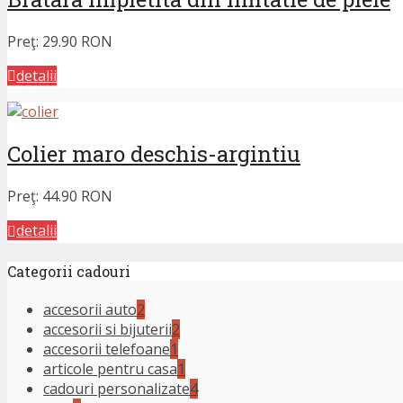
Preţ:
29.90 RON
detalii
Colier maro deschis-argintiu
Preţ:
44.90 RON
detalii
Categorii cadouri
accesorii auto
2
accesorii si bijuterii
2
accesorii telefoane
1
articole pentru casa
1
cadouri personalizate
4