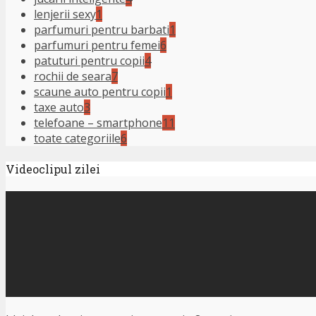
lenjerii sexy
1
parfumuri pentru barbati
1
parfumuri pentru femei
6
patuturi pentru copii
4
rochii de seara
7
scaune auto pentru copii
1
taxe auto
3
telefoane – smartphone
11
toate categoriile
6
Videoclipul zilei