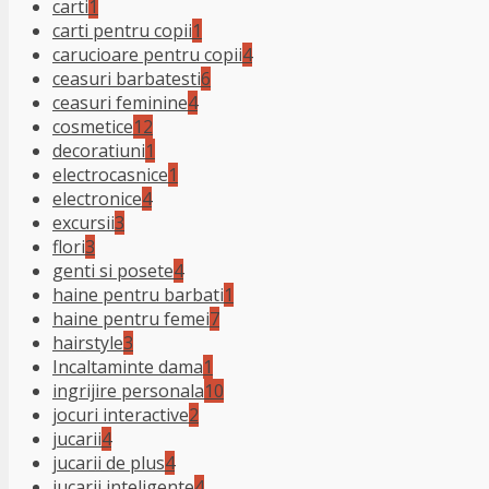
carti
1
carti pentru copii
1
carucioare pentru copii
4
ceasuri barbatesti
6
ceasuri feminine
4
cosmetice
12
decoratiuni
1
electrocasnice
1
electronice
4
excursii
3
flori
3
genti si posete
4
haine pentru barbati
1
haine pentru femei
7
hairstyle
3
Incaltaminte dama
1
ingrijire personala
10
jocuri interactive
2
jucarii
4
jucarii de plus
4
jucarii inteligente
4