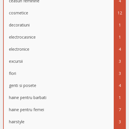
ceasuri feminine
4
cosmetice
12
decoratiuni
1
electrocasnice
1
electronice
4
excursii
3
flori
3
genti si posete
4
haine pentru barbati
1
haine pentru femei
7
hairstyle
3