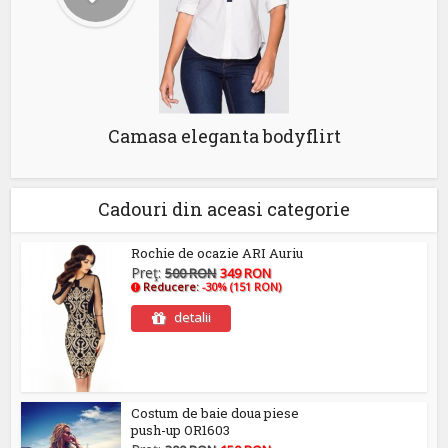
Camasa eleganta bodyflirt
Cadouri din aceasi categorie
Rochie de ocazie ARI Auriu
Preţ:
500 RON
349 RON
Reducere:
-30% (151 RON)
detalii
Costum de baie doua piese
push-up OR1603