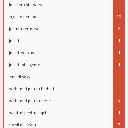
Incaltaminte dama
1
ingrijire personala
10
jocuri interactive
2
jucarii
4
jucarii de plus
4
jucarii inteligente
4
lenjerii sexy
1
parfumuri pentru barbati
1
parfumuri pentru femei
6
patuturi pentru copii
4
rochii de seara
7