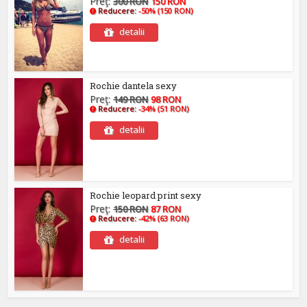
Preţ:
300 RON
150 RON
Reducere:
-50% (150 RON)
detalii
Rochie dantela sexy
Preţ:
149 RON
98 RON
Reducere:
-34% (51 RON)
detalii
Rochie leopard print sexy
Preţ:
150 RON
87 RON
Reducere:
-42% (63 RON)
detalii