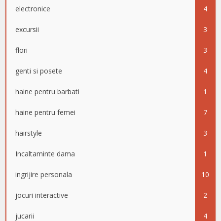
electronice
4
excursii
3
flori
3
genti si posete
4
haine pentru barbati
1
haine pentru femei
7
hairstyle
3
Incaltaminte dama
1
ingrijire personala
10
jocuri interactive
2
jucarii
4