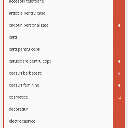
accesorii telefoane
1
articole pentru casa
1
cadouri personalizate
4
carti
1
carti pentru copii
1
carucioare pentru copii
4
ceasuri barbatesti
6
ceasuri feminine
4
cosmetice
12
decoratiuni
1
electrocasnice
1