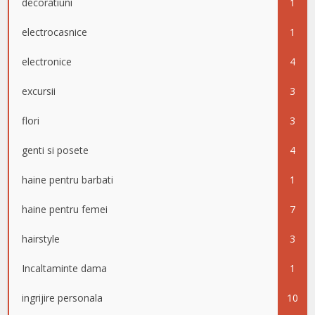
decoratiuni
1
electrocasnice
1
electronice
4
excursii
3
flori
3
genti si posete
4
haine pentru barbati
1
haine pentru femei
7
hairstyle
3
Incaltaminte dama
1
ingrijire personala
10