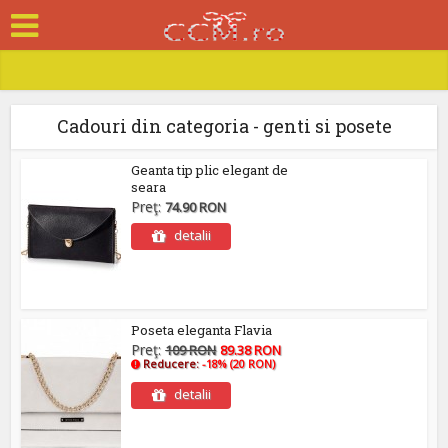
Cadouri din categoria - genti si posete
Geanta tip plic elegant de
seara
Preţ:
74.90 RON
detalii
Poseta eleganta Flavia
Preţ:
109 RON
89.38 RON
Reducere:
-18% (20 RON)
detalii