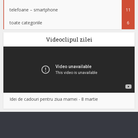
telefoane – smartphone
11
toate categoriile
6
Videoclipul zilei
Idei de cadouri pentru ziua mamei - 8 martie