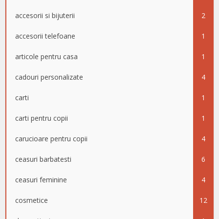
accesorii si bijuterii
2
accesorii telefoane
1
articole pentru casa
1
cadouri personalizate
4
carti
1
carti pentru copii
1
carucioare pentru copii
4
ceasuri barbatesti
6
ceasuri feminine
4
cosmetice
12