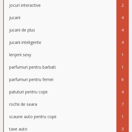
jocuri interactive
2
jucarii
4
jucarii de plus
4
jucarii inteligente
4
lenjerii sexy
1
parfumuri pentru barbati
1
parfumuri pentru femei
6
patuturi pentru copii
4
rochii de seara
7
scaune auto pentru copii
1
taxe auto
3