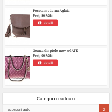
Poseta moderna Aglaia
Preţ:
89 RON
detalii
Geanta din piele mov AGATE
Preţ:
99 RON
detalii
Categorii cadouri
accesorii auto
2