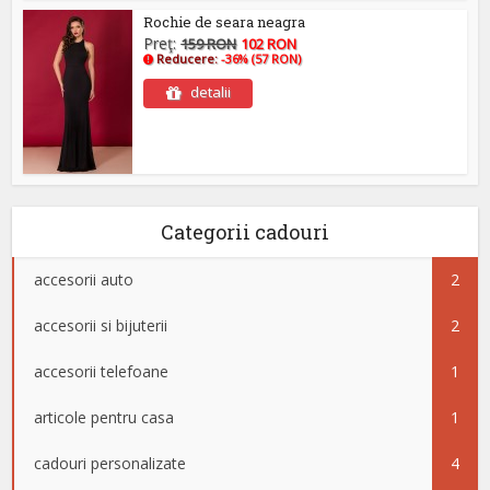
Rochie de seara neagra
Preţ:
159 RON
102 RON
Reducere:
-36% (57 RON)
detalii
Categorii cadouri
accesorii auto
2
accesorii si bijuterii
2
accesorii telefoane
1
articole pentru casa
1
cadouri personalizate
4