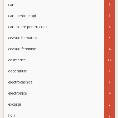
carti
1
carti pentru copii
1
carucioare pentru copii
4
ceasuri barbatesti
6
ceasuri feminine
4
cosmetice
12
decoratiuni
1
electrocasnice
1
electronice
4
excursii
3
flori
3