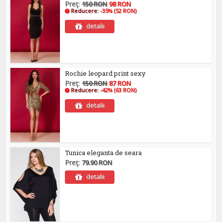
Preţ:
150 RON
98 RON
Reducere:
-35% (52 RON)
detalii
Rochie leopard print sexy
Preţ:
150 RON
87 RON
Reducere:
-42% (63 RON)
detalii
Tunica eleganta de seara
Preţ:
79.90 RON
detalii