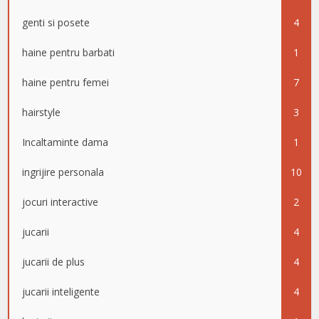
genti si posete
4
haine pentru barbati
1
haine pentru femei
7
hairstyle
3
Incaltaminte dama
1
ingrijire personala
10
jocuri interactive
2
jucarii
4
jucarii de plus
4
jucarii inteligente
4