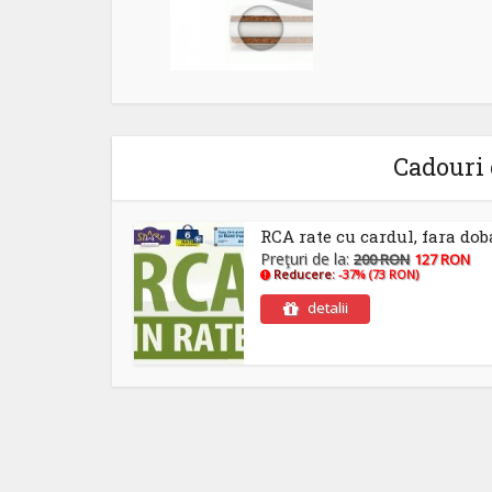
Cadouri 
RCA rate cu cardul, fara do
Preţuri de la:
200 RON
127 RON
Reducere:
-37% (73 RON)
detalii