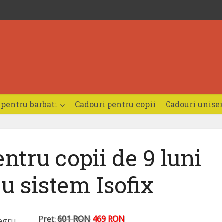
 pentru barbati
Cadouri pentru copii
Cadouri unise
ntru copii de 9 luni
cu sistem Isofix
Preţ:
601 RON
469 RON