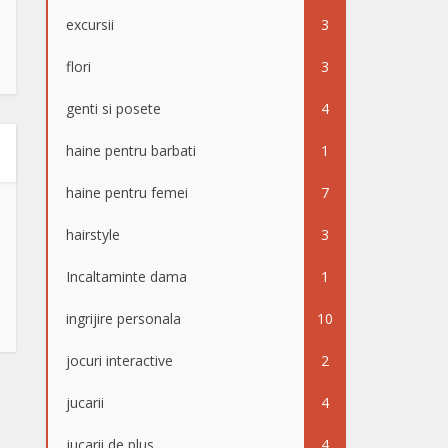
excursii
3
flori
3
genti si posete
4
haine pentru barbati
1
haine pentru femei
7
hairstyle
3
Incaltaminte dama
1
ingrijire personala
10
jocuri interactive
2
jucarii
4
jucarii de plus
4