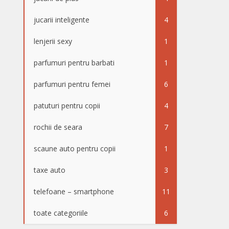
jucarii inteligente
4
lenjerii sexy
1
parfumuri pentru barbati
1
parfumuri pentru femei
6
patuturi pentru copii
4
rochii de seara
7
scaune auto pentru copii
1
taxe auto
3
telefoane – smartphone
11
toate categoriile
6