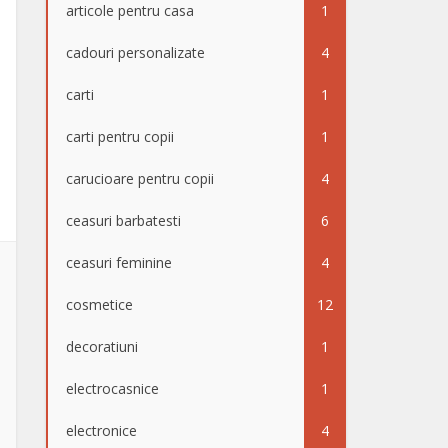
articole pentru casa
1
cadouri personalizate
4
carti
1
carti pentru copii
1
carucioare pentru copii
4
ceasuri barbatesti
6
ceasuri feminine
4
cosmetice
12
decoratiuni
1
electrocasnice
1
electronice
4