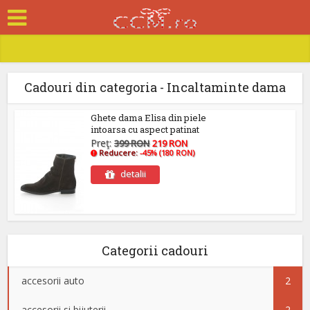
Cadouri din categoria - Incaltaminte dama
Ghete dama Elisa din piele
intoarsa cu aspect patinat
Preţ:
399 RON
219 RON
Reducere:
-45% (180 RON)
detalii
Categorii cadouri
accesorii auto
2
accesorii si bijuterii
2