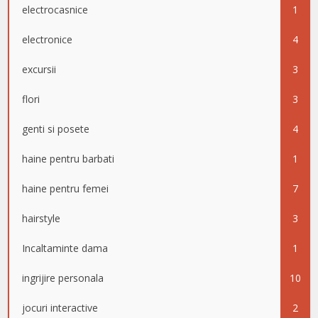
electrocasnice
1
electronice
4
excursii
3
flori
3
genti si posete
4
haine pentru barbati
1
haine pentru femei
7
hairstyle
3
Incaltaminte dama
1
ingrijire personala
10
jocuri interactive
2