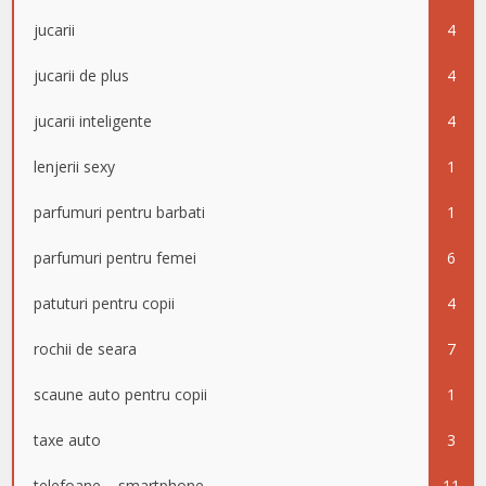
jucarii
4
jucarii de plus
4
jucarii inteligente
4
lenjerii sexy
1
parfumuri pentru barbati
1
parfumuri pentru femei
6
patuturi pentru copii
4
rochii de seara
7
scaune auto pentru copii
1
taxe auto
3
telefoane – smartphone
11