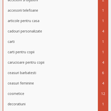
accesorii telefoane
1
articole pentru casa
1
cadouri personalizate
4
carti
1
carti pentru copii
1
carucioare pentru copii
4
ceasuri barbatesti
6
ceasuri feminine
4
cosmetice
12
decoratiuni
1