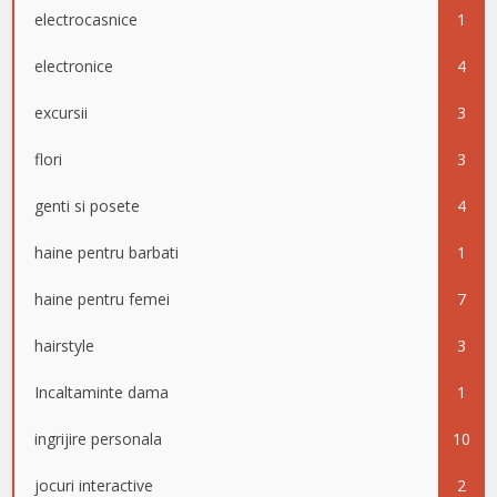
electrocasnice
1
electronice
4
excursii
3
flori
3
genti si posete
4
haine pentru barbati
1
haine pentru femei
7
hairstyle
3
Incaltaminte dama
1
ingrijire personala
10
jocuri interactive
2