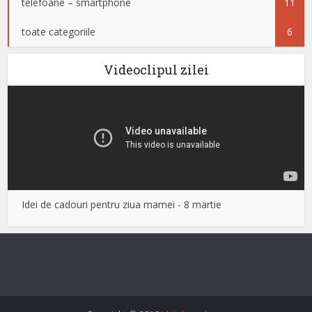
telefoane – smartphone
11
toate categoriile
6
Videoclipul zilei
Idei de cadouri pentru ziua mamei - 8 martie