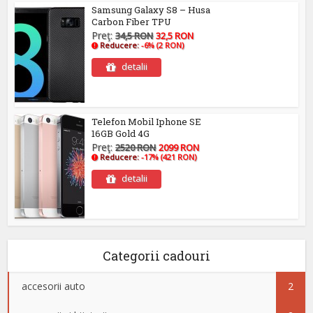
Samsung Galaxy S8 – Husa
Carbon Fiber TPU
Preţ:
34,5 RON
32,5 RON
Reducere:
-6% (2 RON)
detalii
Telefon Mobil Iphone SE
16GB Gold 4G
Preţ:
2520 RON
2099 RON
Reducere:
-17% (421 RON)
detalii
Categorii cadouri
accesorii auto
2