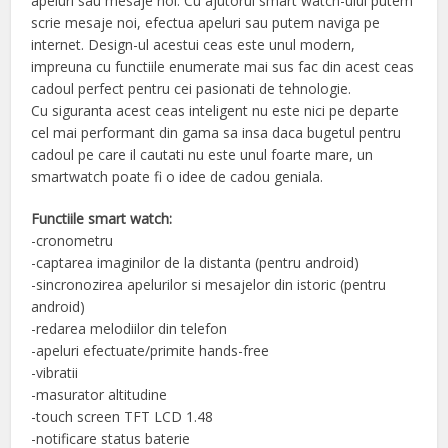
apeluri sau mesaje noi. Cu ajutorul smart watch-ului putem
scrie mesaje noi, efectua apeluri sau putem naviga pe
internet. Design-ul acestui ceas este unul modern,
impreuna cu functiile enumerate mai sus fac din acest ceas
cadoul perfect pentru cei pasionati de tehnologie.
Cu siguranta acest ceas inteligent nu este nici pe departe
cel mai performant din gama sa insa daca bugetul pentru
cadoul pe care il cautati nu este unul foarte mare, un
smartwatch poate fi o idee de cadou geniala.
Functiile smart watch:
-cronometru
-captarea imaginilor de la distanta (pentru android)
-sincronozirea apelurilor si mesajelor din istoric (pentru
android)
-redarea melodiilor din telefon
-apeluri efectuate/primite hands-free
-vibratii
-masurator altitudine
-touch screen TFT LCD 1.48
-notificare status baterie