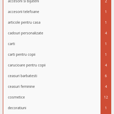
accesorii si bijuterii
2
accesorii telefoane
1
articole pentru casa
1
cadouri personalizate
4
carti
1
carti pentru copii
1
carucioare pentru copii
4
ceasuri barbatesti
6
ceasuri feminine
4
cosmetice
12
decoratiuni
1