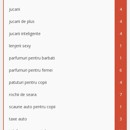
jucarii
4
jucarii de plus
4
jucarii inteligente
4
lenjerii sexy
1
parfumuri pentru barbati
1
parfumuri pentru femei
6
patuturi pentru copii
4
rochii de seara
7
scaune auto pentru copii
1
taxe auto
3