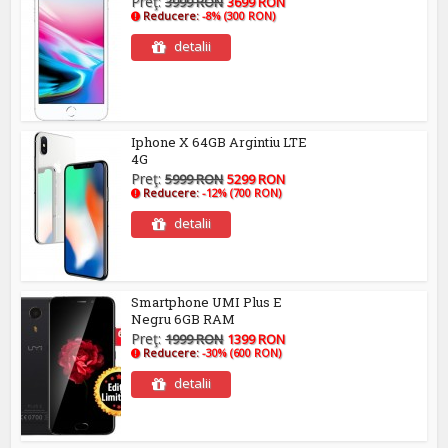
Preţ:
3999 RON
3699 RON
Reducere:
-8% (300 RON)
detalii
Iphone X 64GB Argintiu LTE
4G
Preţ:
5999 RON
5299 RON
Reducere:
-12% (700 RON)
detalii
Smartphone UMI Plus E
Negru 6GB RAM
Preţ:
1999 RON
1399 RON
Reducere:
-30% (600 RON)
detalii