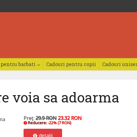
 pentru barbati
Cadouri pentru copii
Cadouri unise
re voia sa adoarma
Preţ:
29.9 RON
23.32 RON
Reducere:
-22% (7 RON)
detalii