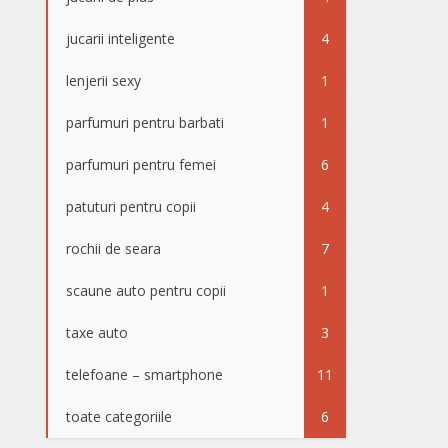
jucarii inteligente
4
lenjerii sexy
1
parfumuri pentru barbati
1
parfumuri pentru femei
6
patuturi pentru copii
4
rochii de seara
7
scaune auto pentru copii
1
taxe auto
3
telefoane – smartphone
11
toate categoriile
6