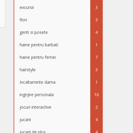
excursii
3
flori
3
genti si posete
4
haine pentru barbati
1
haine pentru femei
7
hairstyle
3
Incaltaminte dama
1
ingrijire personala
10
jocuri interactive
2
jucarii
4
jucarii de plus
4