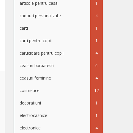
articole pentru casa
1
cadouri personalizate
4
carti
1
carti pentru copii
1
carucioare pentru copii
4
ceasuri barbatesti
6
ceasuri feminine
4
cosmetice
12
decoratiuni
1
electrocasnice
1
electronice
4