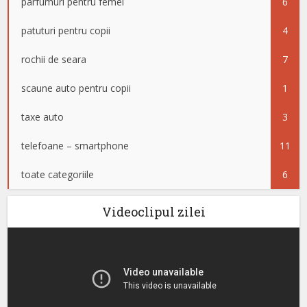
parfumuri pentru femei
6
patuturi pentru copii
4
rochii de seara
7
scaune auto pentru copii
1
taxe auto
3
telefoane – smartphone
11
toate categoriile
6
Videoclipul zilei