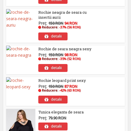
Rochie neagra de seara cu
insertii aurii
Preţ:
150 RON
94 RON
Reducere:
-37% (56 RON)
detalii
Rochie de seara neagra sexy
Preţ:
150 RON
98 RON
Reducere:
-35% (52 RON)
detalii
Rochie leopard print sexy
Preţ:
150 RON
87 RON
Reducere:
-42% (63 RON)
detalii
Tunica eleganta de seara
Preţ:
79.90 RON
detalii