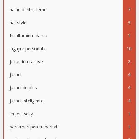
haine pentru femei
7
hairstyle
3
Incaltaminte dama
1
ingrijire personala
10
jocuri interactive
2
jucarii
4
jucarii de plus
4
jucarii inteligente
4
lenjerii sexy
1
parfumuri pentru barbati
1