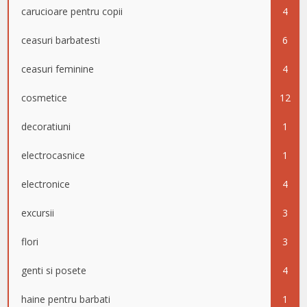
carucioare pentru copii
4
ceasuri barbatesti
6
ceasuri feminine
4
cosmetice
12
decoratiuni
1
electrocasnice
1
electronice
4
excursii
3
flori
3
genti si posete
4
haine pentru barbati
1