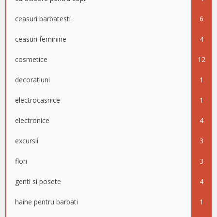
ceasuri barbatesti
6
ceasuri feminine
4
cosmetice
12
decoratiuni
1
electrocasnice
1
electronice
4
excursii
3
flori
3
genti si posete
4
haine pentru barbati
1