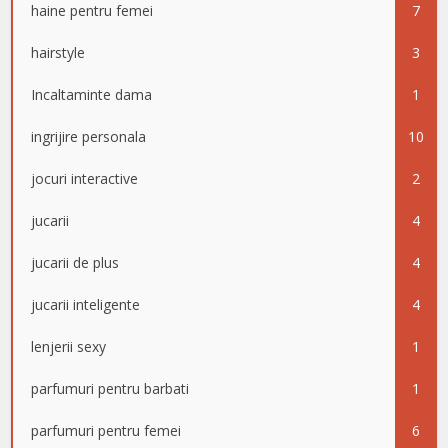
haine pentru femei
7
hairstyle
3
Incaltaminte dama
1
ingrijire personala
10
jocuri interactive
2
jucarii
4
jucarii de plus
4
jucarii inteligente
4
lenjerii sexy
1
parfumuri pentru barbati
1
parfumuri pentru femei
6