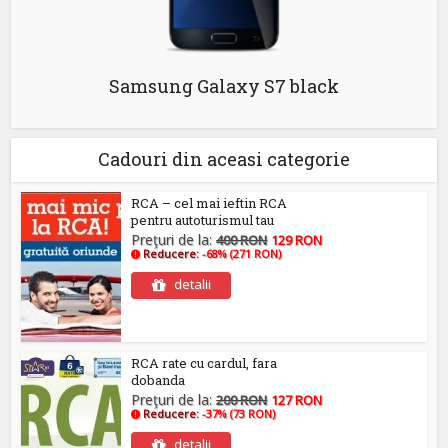
Samsung Galaxy S7 black
Cadouri din aceasi categorie
RCA – cel mai ieftin RCA
pentru autoturismul tau
Preţuri de la:
400 RON
129 RON
Reducere:
-68% (271 RON)
detalii
RCA rate cu cardul, fara
dobanda
Preţuri de la:
200 RON
127 RON
Reducere:
-37% (73 RON)
detalii