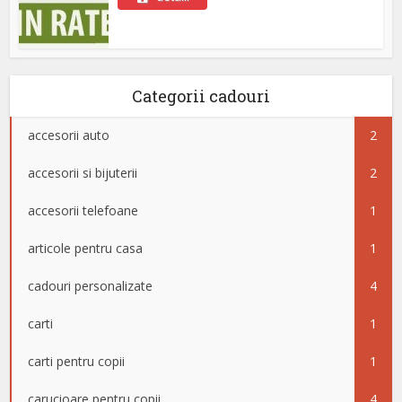
Categorii cadouri
accesorii auto
2
accesorii si bijuterii
2
accesorii telefoane
1
articole pentru casa
1
cadouri personalizate
4
carti
1
carti pentru copii
1
carucioare pentru copii
4