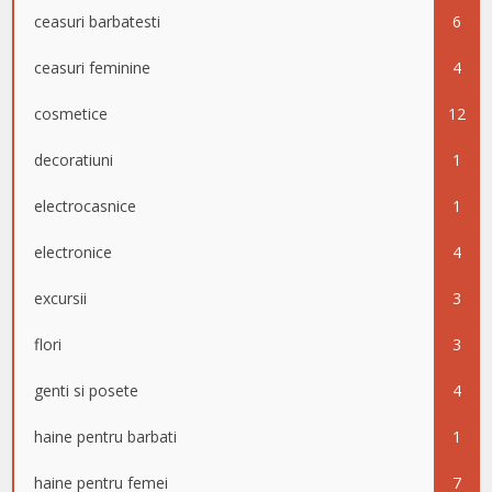
ceasuri barbatesti
6
ceasuri feminine
4
cosmetice
12
decoratiuni
1
electrocasnice
1
electronice
4
excursii
3
flori
3
genti si posete
4
haine pentru barbati
1
haine pentru femei
7