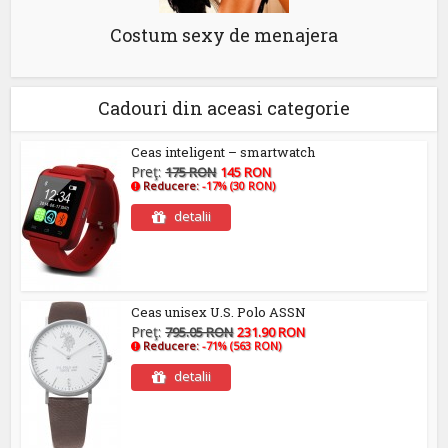
Costum sexy de menajera
Cadouri din aceasi categorie
Ceas inteligent – smartwatch
Preţ:
175 RON
145 RON
Reducere:
-17% (30 RON)
detalii
Ceas unisex U.S. Polo ASSN
Preţ:
795.05 RON
231.90 RON
Reducere:
-71% (563 RON)
detalii