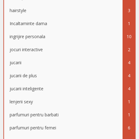
hairstyle
3
Incaltaminte dama
1
ingrijire personala
10
jocuri interactive
2
jucarii
4
jucarii de plus
4
jucarii inteligente
4
lenjerii sexy
1
parfumuri pentru barbati
1
parfumuri pentru femei
6