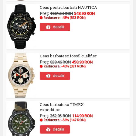
Ceas pentru barbati NAUTICA
Preţ:
1061.54 RON
548.90 RON
Reducere:
-48% (513 RON)
detalii
Ceas barbatesc fossil qualifier
Preţ:
839.46 RON
458.90 RON
Reducere:
-45% (381 RON)
detalii
Ceas barbatesc TIMEX
expedition
Preţ:
262.05 RON
114.90 RON
Reducere:
-56% (147 RON)
detalii