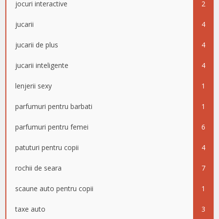
jocuri interactive
2
jucarii
4
jucarii de plus
4
jucarii inteligente
4
lenjerii sexy
1
parfumuri pentru barbati
1
parfumuri pentru femei
6
patuturi pentru copii
4
rochii de seara
7
scaune auto pentru copii
1
taxe auto
3