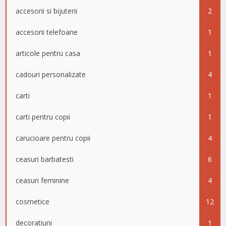
accesorii si bijuterii
2
accesorii telefoane
1
articole pentru casa
1
cadouri personalizate
4
carti
1
carti pentru copii
1
carucioare pentru copii
4
ceasuri barbatesti
6
ceasuri feminine
4
cosmetice
12
decoratiuni
1