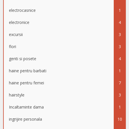
electrocasnice
1
electronice
4
excursii
3
flori
3
genti si posete
4
haine pentru barbati
1
haine pentru femei
7
hairstyle
3
Incaltaminte dama
1
ingrijire personala
10