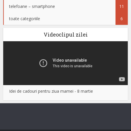
telefoane – smartphone
11
toate categoriile
6
Videoclipul zilei
Idei de cadouri pentru ziua mamei - 8 martie