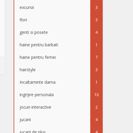
excursii
3
flori
3
genti si posete
4
haine pentru barbati
1
haine pentru femei
7
hairstyle
3
Incaltaminte dama
1
ingrijire personala
10
jocuri interactive
2
jucarii
4
jucarii de plus
4