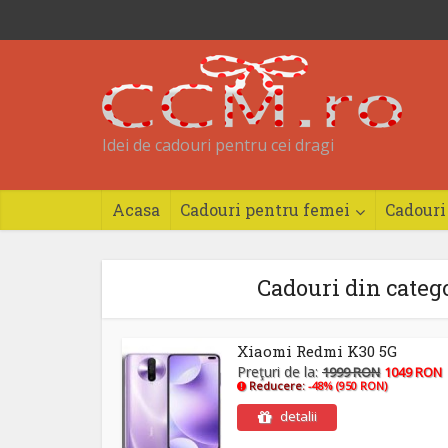
Idei de cadouri pentru cei dragi
Acasa
Cadouri pentru femei
Cadouri
Cadouri din categ
Xiaomi Redmi K30 5G
Preţuri de la:
1999 RON
1049 RON
Reducere:
-48% (950 RON)
detalii