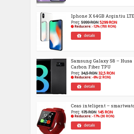
Iphone X 64GB Argintiu LT
Preţ:
5999 RON
5299 RON
Reducere:
-12% (700 RON)
detalii
Samsung Galaxy S8 – Husa
Carbon Fiber TPU
Preţ:
34,5 RON
32,5 RON
Reducere:
-6% (2 RON)
detalii
Ceas inteligent – smartwat
Preţ:
175 RON
145 RON
Reducere:
-17% (30 RON)
detalii