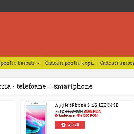
 pentru barbati
Cadouri pentru copii
Cadouri unise
oria - telefoane – smartphone
Apple iPhone 8 4G LTE 64GB
Preţ:
3999 RON
3699 RON
Reducere:
-8% (300 RON)
detalii