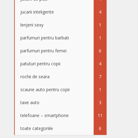
jucarii inteligente
4
lenjerii sexy
1
parfumuri pentru barbati
1
parfumuri pentru femei
6
patuturi pentru copii
4
rochii de seara
7
scaune auto pentru copii
1
taxe auto
3
telefoane – smartphone
11
toate categoriile
6