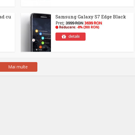
ad cu
Samsung Galaxy S7 Edge Black
Preţ:
3999 RON
3699 RON
Reducere:
-8% (300 RON)
detalii
Mai multe