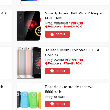
E 4G
Smartphone UMI Plus E Negru
6GB RAM
Preţ:
1999 RON
1399 RON
Reducere:
-30% (600 RON)
detalii
Telefon Mobil Iphone SE 16GB
Gold 4G
Preţ:
2520 RON
2099 RON
Reducere:
-17% (421 RON)
detalii
ch
Baterie externa de rezerva –
5600mah
Preţ:
58 RON
detalii