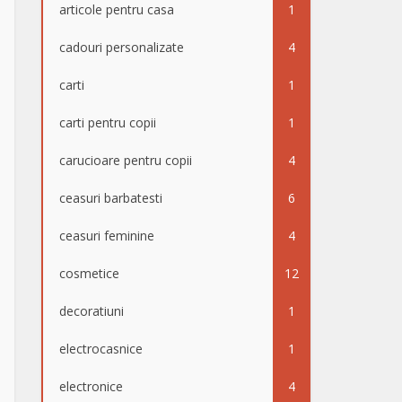
articole pentru casa
1
cadouri personalizate
4
carti
1
carti pentru copii
1
carucioare pentru copii
4
ceasuri barbatesti
6
ceasuri feminine
4
cosmetice
12
decoratiuni
1
electrocasnice
1
electronice
4