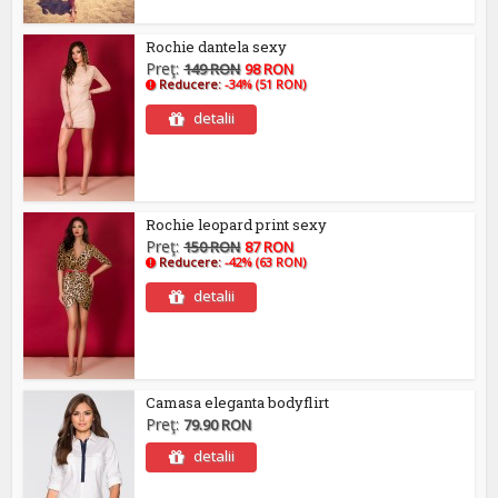
Rochie dantela sexy
Preţ:
149 RON
98 RON
Reducere:
-34% (51 RON)
detalii
Rochie leopard print sexy
Preţ:
150 RON
87 RON
Reducere:
-42% (63 RON)
detalii
Camasa eleganta bodyflirt
Preţ:
79.90 RON
detalii