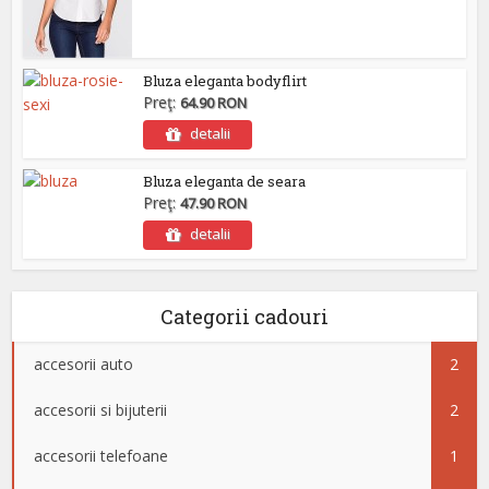
Bluza eleganta bodyflirt
Preţ:
64.90 RON
detalii
Bluza eleganta de seara
Preţ:
47.90 RON
detalii
Categorii cadouri
accesorii auto
2
accesorii si bijuterii
2
accesorii telefoane
1