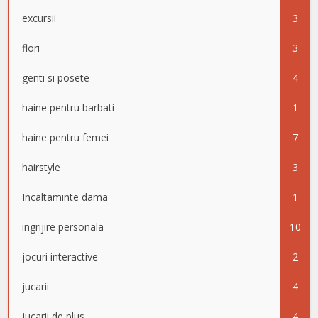
excursii
3
flori
3
genti si posete
4
haine pentru barbati
1
haine pentru femei
7
hairstyle
3
Incaltaminte dama
1
ingrijire personala
10
jocuri interactive
2
jucarii
4
jucarii de plus
4