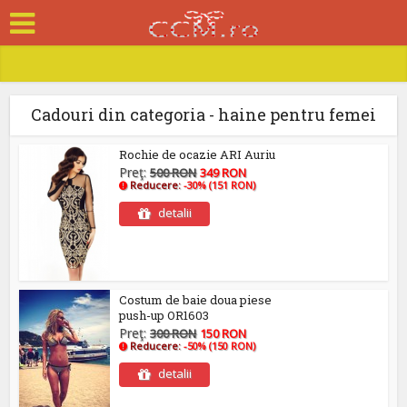
Cadouri din categoria - haine pentru femei
Rochie de ocazie ARI Auriu
Preţ:
500 RON
349 RON
Reducere:
-30% (151 RON)
detalii
Costum de baie doua piese
push-up OR1603
Preţ:
300 RON
150 RON
Reducere:
-50% (150 RON)
detalii