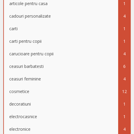
articole pentru casa
1
cadouri personalizate
4
carti
1
carti pentru copii
1
carucioare pentru copii
4
ceasuri barbatesti
6
ceasuri feminine
4
cosmetice
12
decoratiuni
1
electrocasnice
1
electronice
4