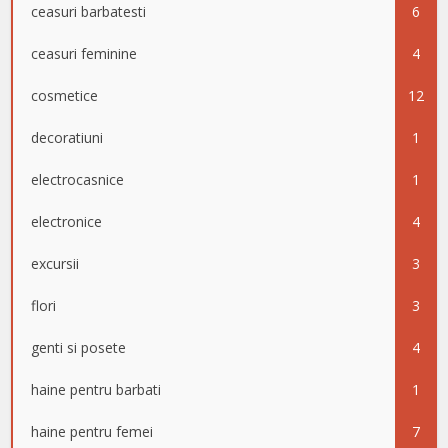
ceasuri barbatesti
6
ceasuri feminine
4
cosmetice
12
decoratiuni
1
electrocasnice
1
electronice
4
excursii
3
flori
3
genti si posete
4
haine pentru barbati
1
haine pentru femei
7