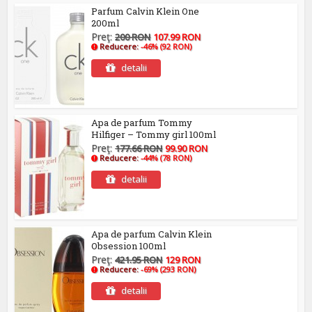
Parfum Calvin Klein One
200ml
Preţ:
200 RON
107.99 RON
Reducere:
-46% (92 RON)
detalii
Apa de parfum Tommy
Hilfiger – Tommy girl 100ml
Preţ:
177.66 RON
99.90 RON
Reducere:
-44% (78 RON)
detalii
Apa de parfum Calvin Klein
Obsession 100ml
Preţ:
421.95 RON
129 RON
Reducere:
-69% (293 RON)
detalii