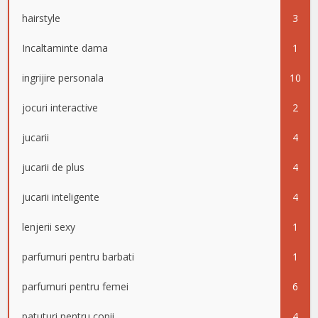
hairstyle
3
Incaltaminte dama
1
ingrijire personala
10
jocuri interactive
2
jucarii
4
jucarii de plus
4
jucarii inteligente
4
lenjerii sexy
1
parfumuri pentru barbati
1
parfumuri pentru femei
6
patuturi pentru copii
4