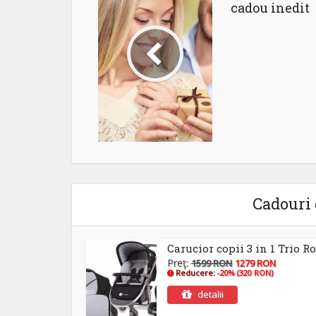
cadou inedit
Cadouri 
Carucior copii 3 in 1 Trio 
Preţ:
1599 RON
1279 RON
Reducere:
-20% (320 RON)
detalii