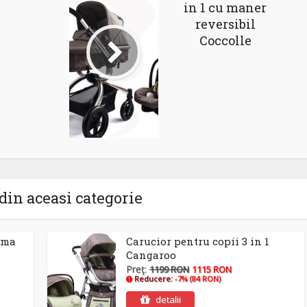
in 1 cu maner
reversibil
Coccolle
din aceasi categorie
Roma
Carucior pentru copii 3 in 1
Cangaroo
Preţ:
1199 RON
1115 RON
Reducere:
-7% (84 RON)
detalii