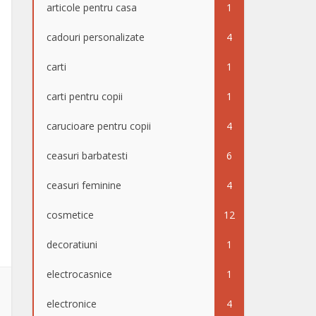
articole pentru casa
1
cadouri personalizate
4
carti
1
carti pentru copii
1
carucioare pentru copii
4
ceasuri barbatesti
6
ceasuri feminine
4
cosmetice
12
decoratiuni
1
electrocasnice
1
electronice
4