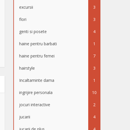
excursii
3
flori
3
genti si posete
4
haine pentru barbati
1
haine pentru femei
7
hairstyle
3
Incaltaminte dama
1
ingrijire personala
10
jocuri interactive
2
jucarii
4
jucarii de plus
4