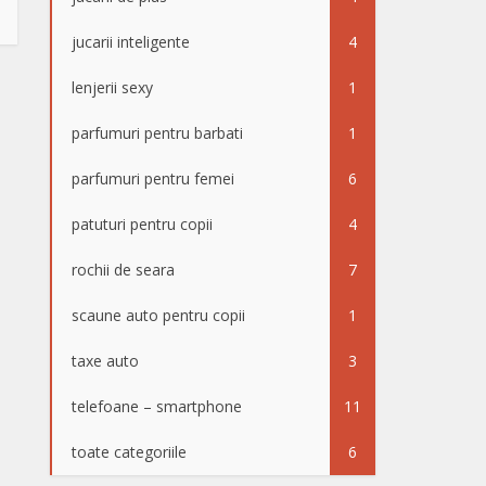
jucarii inteligente
4
lenjerii sexy
1
parfumuri pentru barbati
1
parfumuri pentru femei
6
patuturi pentru copii
4
rochii de seara
7
scaune auto pentru copii
1
taxe auto
3
telefoane – smartphone
11
toate categoriile
6