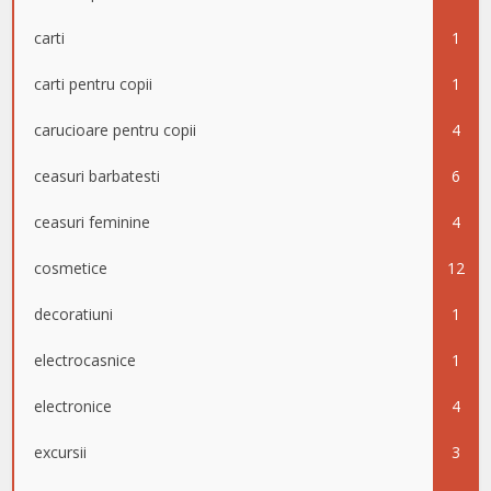
carti
1
carti pentru copii
1
carucioare pentru copii
4
ceasuri barbatesti
6
ceasuri feminine
4
cosmetice
12
decoratiuni
1
electrocasnice
1
electronice
4
excursii
3