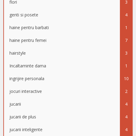
flori
3
genti si posete
4
haine pentru barbati
1
haine pentru femei
7
hairstyle
3
Incaltaminte dama
1
ingrijire personala
10
jocuri interactive
2
jucarii
4
jucarii de plus
4
jucarii inteligente
4